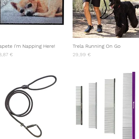
apete I'm Napping Here!
Trela Running On Go
reço
Preço
8,87 €
29,99 €