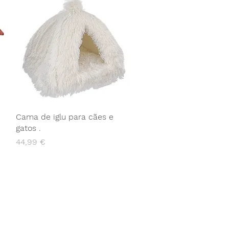
Cama de iglu para cães e
gatos .
Preço
44,99 €