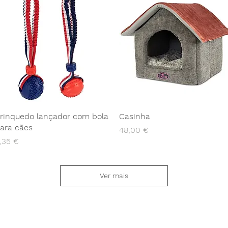
rinquedo lançador com bola
Casinha
ara cães
Preço
48,00 €
reço
,35 €
Ver mais
Contato