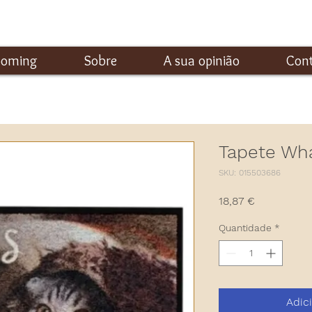
ooming
Sobre
A sua opinião
Con
Tapete Wha
SKU: 015503686
Preço
18,87 €
Quantidade
*
Adic