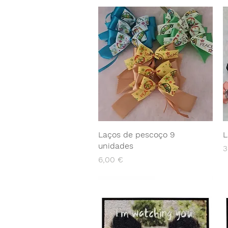
Laços de pescoço 9
L
unidades
P
3
Preço
6,00 €