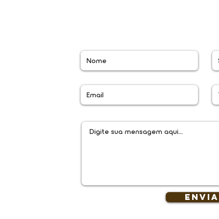
ra rede movel
ara rede movel
l.co
Envi