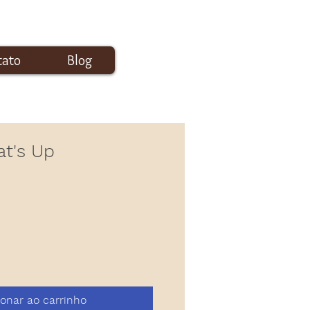
tato
Blog
Login
t's Up
ionar ao carrinho