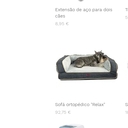
Extensão de aço para dois
T
cães
P
5
Preço
8,95 €
Sofá ortopédico "Relax"
S
Preço
P
92,75 €
1