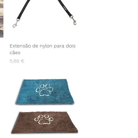
Extensão de nylon para dois
cães
Preço
5,69 €