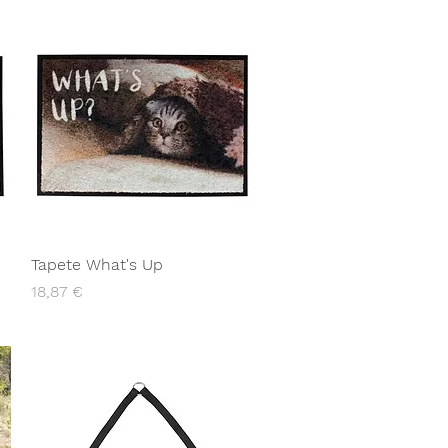
Tapete What's Up
Preço
18,87 €