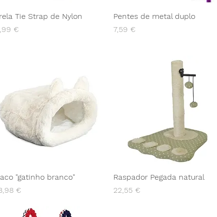
rela Tie Strap de Nylon
Pentes de metal duplo
reço
Preço
,99 €
7,59 €
aco "gatinho branco"
Raspador Pegada natural
reço
Preço
8,98 €
22,55 €