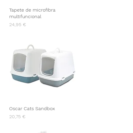
Tapete de microfibra
multifuncional
Preço
24,95 €
Oscar Cats Sandbox
Preço
20,75 €