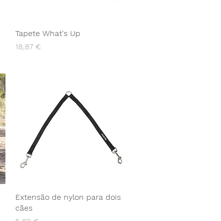
Tapete What's Up
Preço
18,87 €
Extensão de nylon para dois
cães
Preço