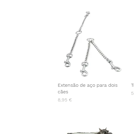
Extensão de aço para dois
T
cães
P
5
Preço
8,95 €