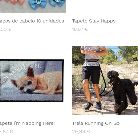
aços de cabelo 10 unidades
Tapete Stay Happy
reço
Preço
,50 €
18,87 €
apete I'm Napping Here!
Trela Running On Go
reço
Preço
8,87 €
29,99 €