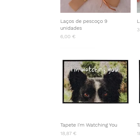
Laços de pescoço 9
L
unidades
P
3
Preço
6,00 €
Tapete I'm Watching You
T
Preço
P
18,87 €
1