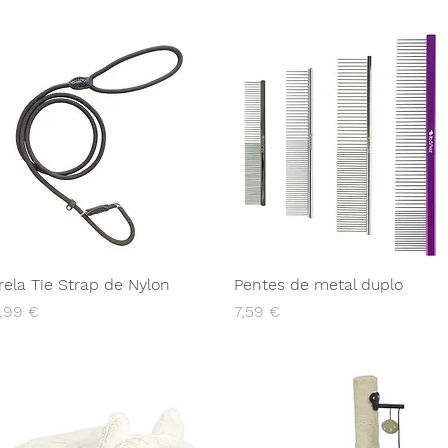
rela Tie Strap de Nylon
Pentes de metal duplo
reço
Preço
,99 €
7,59 €