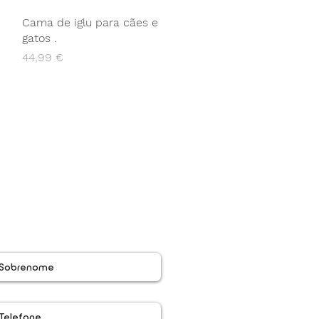
Cama de iglu para cães e
gatos .
Preço
44,99 €