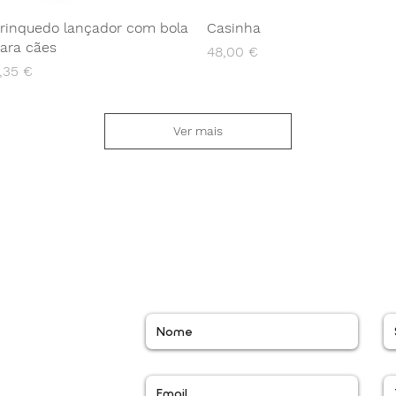
rinquedo lançador com bola
Casinha
ara cães
Preço
48,00 €
reço
,35 €
Ver mais
Contato
ra rede movel
ara rede movel