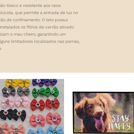
não tóxico e resistente aos raios
lúcida, que permite a entrada de luz no
ção de confinamento. O teto possui
 instalados os
filtros de carvão
ativado
izam o mau cheiro, garantindo um
lguns limitadores localizados nas pernas,
.