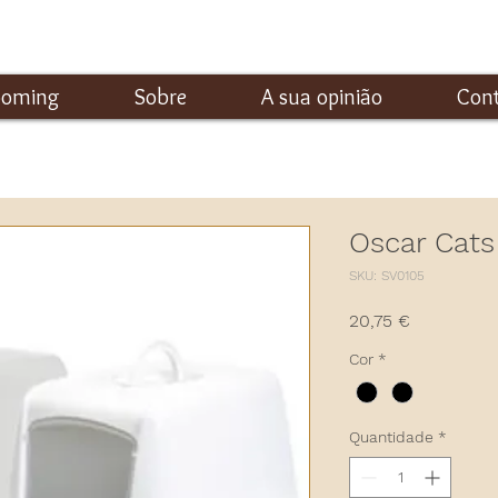
ooming
Sobre
A sua opinião
Con
Oscar Cat
SKU: SV0105
Preço
20,75 €
Cor
*
Quantidade
*