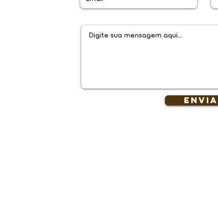
l.co
Envi
Localização