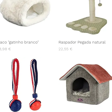
aco "gatinho branco"
Raspador Pegada natural
reço
Preço
8,98 €
22,55 €