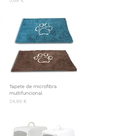
5,69 €
Tapete de microfibra
multifuncional
Preço
24,95 €