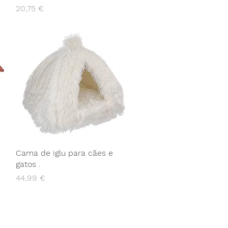
Preço
20,75 €
Cama de iglu para cães e
gatos .
Preço
44,99 €