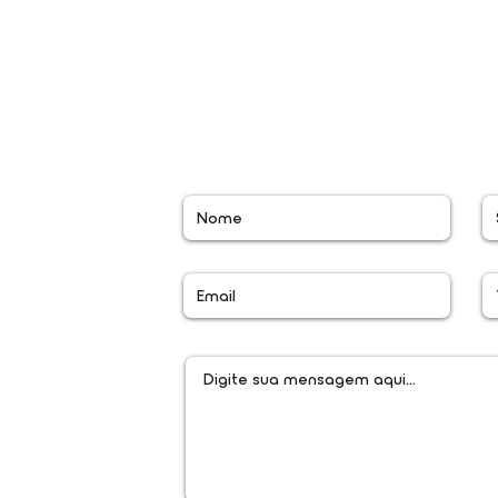
Contato
ra rede movel
ara rede movel
l.co