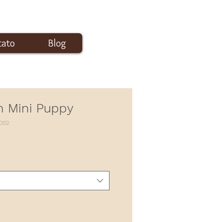
tato
Blog
Login
n Mini Puppy
002