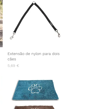
copos
medidor)
Extensão de nylon para dois
cães
Preço
5,69 €