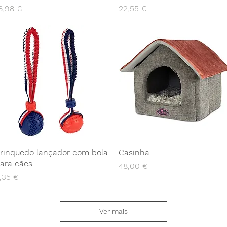
reço
Preço
8,98 €
22,55 €
rinquedo lançador com bola
Casinha
ara cães
Preço
48,00 €
reço
,35 €
Ver mais