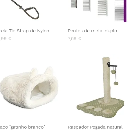
rela Tie Strap de Nylon
Pentes de metal duplo
reço
Preço
,99 €
7,59 €
aco "gatinho branco"
Raspador Pegada natural