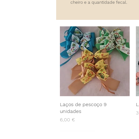
cheiro e a quantidade fecal.
Laços de pescoço 9
L
unidades
P
3
Preço
6,00 €