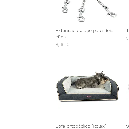
Extensão de aço para dois
T
cães
P
5
Preço
8,95 €
Sofá ortopédico "Relax"
S