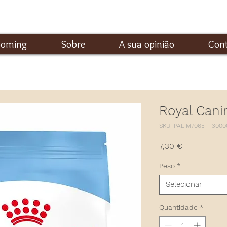
ooming
Sobre
A sua opinião
Con
Royal Cani
SKU: PALIM7065 - 3000
Preço
7,30 €
Peso
*
Selecionar
Quantidade
*