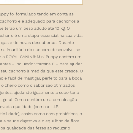
(Manganês): 49mg, E6
qualidade das fezes.
0,06mg - Aditivos tec
3 m
54 g 
elevada digestibilid
ppy foi formulado tendo em conta as
origem sedimentar: 10
copo
Teor energético inte
 cachorro e é adequado para cachorros a
de yucca: 125mg - C
medi
Dá resposta às nece
CONSTITUINTES ANAL
ue terão um peso adulto até 10 kg. O
cachorros de raça p
Matéria gorda bruta:
chorro é uma etapa essencial na sua vida;
crescimento e satisf
bruta: 1,4%. MODO D
4 m
55 g 
as e de novas descobertas. Durante
lote, n° de registo 
copo
ema imunitário do cachorro desenvolve-se
veja na embalagem. 
medi
que o ROYAL CANIN® Mini Puppy contém um
seco. *L.I.P.: proteí
ntes – incluindo vitamina E – para ajudar
elevadíssima digesti
o seu cachorro à medida que este cresce. O
5 m
55 g 
e fácil de mastigar, perfeito para a boca
copo
medi
 o cheiro como o sabor são otimizados
gentes; ajudando igualmente a suportar a
oral geral. Como contém uma combinação
6 m
48 g 
evada qualidade (como a L.I.P. –
copo
tibilidade), assim como com prebióticos, o
medi
a saúde digestiva e o equilíbrio da flora
 boa qualidade das fezes ao reduzir o