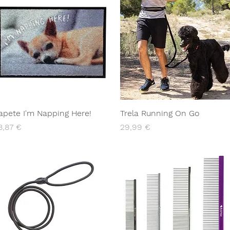
apete I'm Napping Here!
Trela Running On Go
reço
Preço
8,87 €
29,99 €