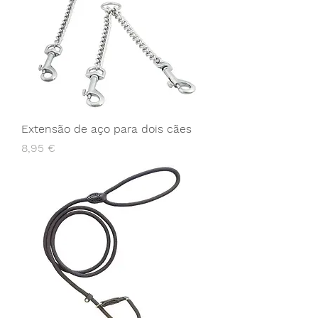
Extensão de aço para dois cães
Preço
8,95 €