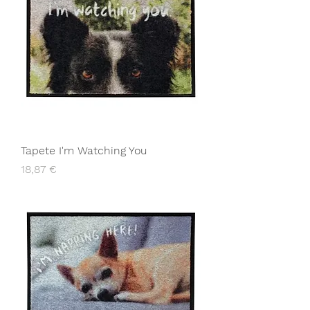
Tapete I'm Watching You
Preço
18,87 €