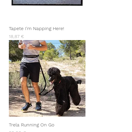
Tapete I'm Napping Here!
Preço
18,87 €
Trela Running On Go