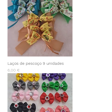
Laços de pescoço 9 unidades
Preço
6,00 €