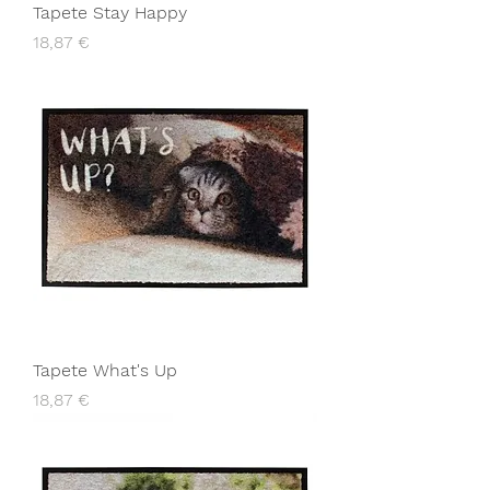
Tapete Stay Happy
Preço
18,87 €
Tapete What's Up
Preço
18,87 €