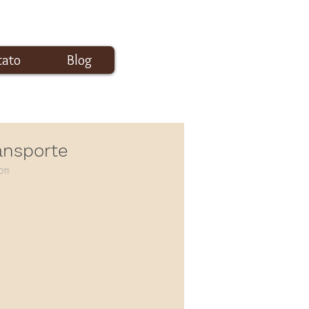
tato
Blog
Login
ansporte
011