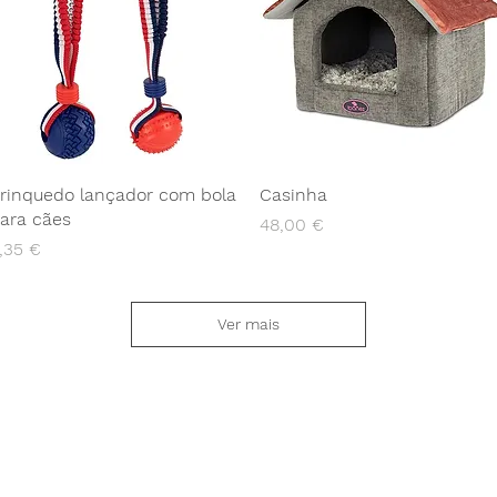
rinquedo lançador com bola
Casinha
ara cães
Preço
48,00 €
reço
,35 €
Ver mais
Contato