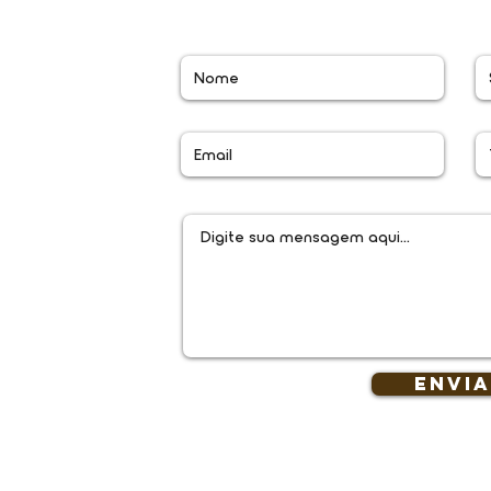
ra rede movel
ara rede movel
l.co
Envi