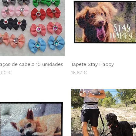
aços de cabelo 10 unidades
Tapete Stay Happy
reço
Preço
,50 €
18,87 €