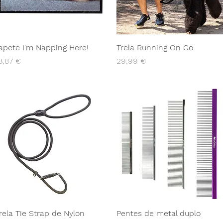
apete I'm Napping Here!
Trela Running On Go
reço
Preço
8,87 €
29,99 €
rela Tie Strap de Nylon
Pentes de metal duplo