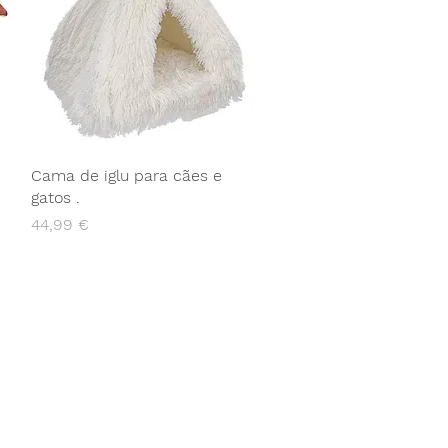
Cama de iglu para cães e
gatos .
Preço
44,99 €