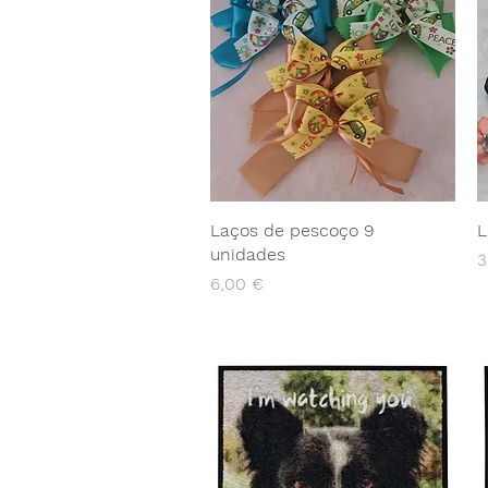
Laços de pescoço 9
L
unidades
P
3
Preço
6,00 €