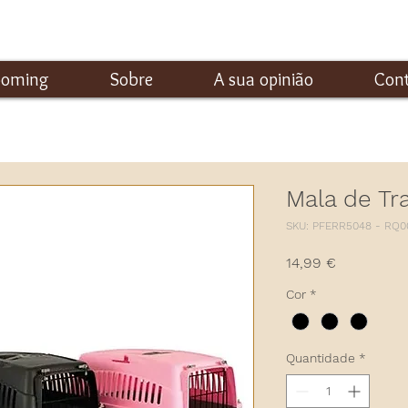
ooming
Sobre
A sua opinião
Con
Mala de Tr
SKU: PFERR5048 - RQ0
Preço
14,99 €
Cor
*
Quantidade
*