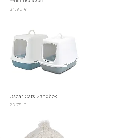
multifuncional
Preço
24,95 €
Oscar Cats Sandbox
Preço
20,75 €