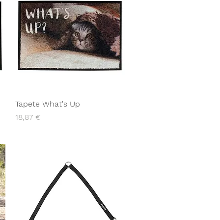
Tapete What's Up
Preço
18,87 €