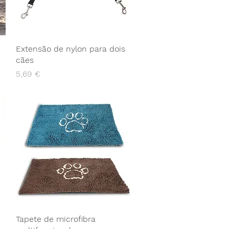
Extensão de nylon para dois
cães
Preço
5,69 €
Tapete de microfibra