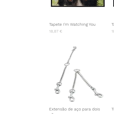
Tapete I'm Watching You
T
Preço
P
18,87 €
1
Extensão de aço para dois
T