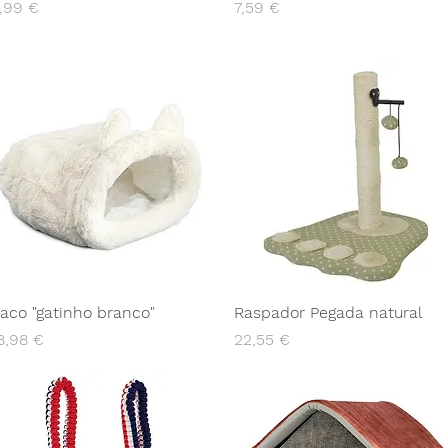
reço
Preço
,99 €
7,59 €
aco "gatinho branco"
Raspador Pegada natural
reço
Preço
8,98 €
22,55 €