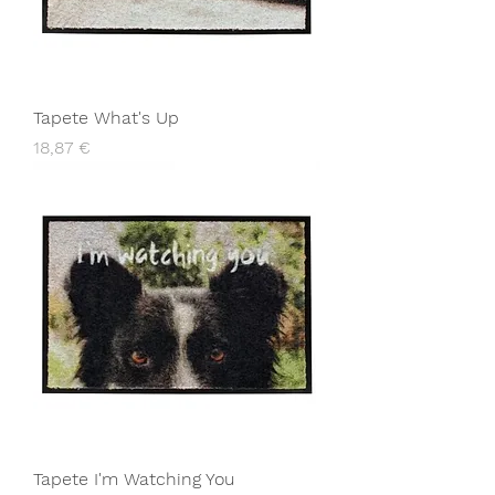
Tapete What's Up
Preço
18,87 €
Tapete I'm Watching You