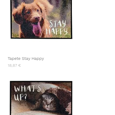
Tapete Stay Happy
Preço
18,87 €