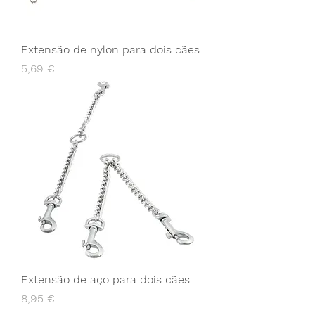
Extensão de nylon para dois cães
Preço
5,69 €
Extensão de aço para dois cães
Preço
8,95 €