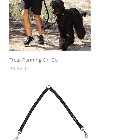
Trela Running On Go
Preço
29,99 €