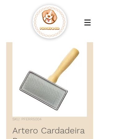
SKU: PFERR5004
Artero Cardadeira