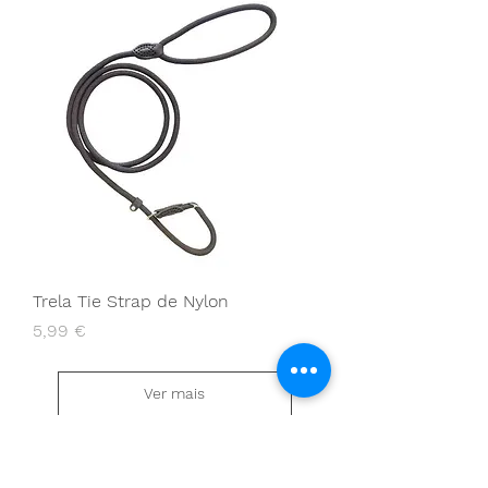
Trela Tie Strap de Nylon
Preço
5,99 €
Ver mais