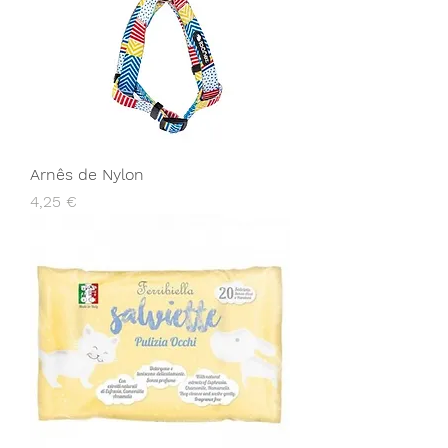
Arnês de Nylon
Preço
4,25 €