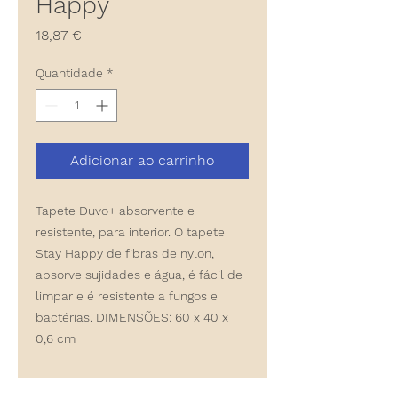
Happy
Preço
18,87 €
Quantidade
*
Adicionar ao carrinho
Tapete Duvo+ absorvente e
resistente, para interior. O tapete
Stay Happy de fibras de nylon,
absorve sujidades e água, é fácil de
limpar e é resistente a fungos e
bactérias. DIMENSÕES: 60 x 40 x
0,6 cm