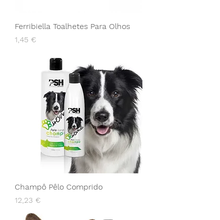
Ferribiella Toalhetes Para Olhos
Preço
1,45 €
Champô Pêlo Comprido
Preço
12,23 €