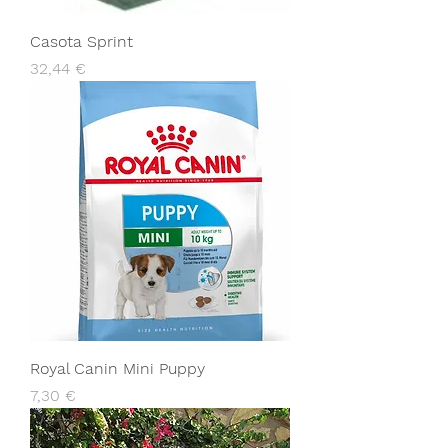
Casota Sprint
Preço
32,44 €
Royal Canin Mini Puppy
Preço
7,30 €