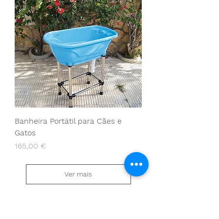
Banheira Portátil para Cães e
Gatos
Preço
165,00 €
Ver mais