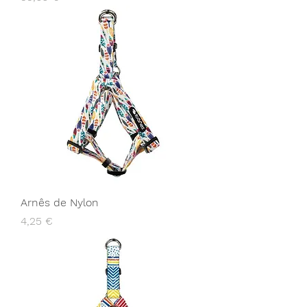
Arnês de Nylon
Preço
4,25 €