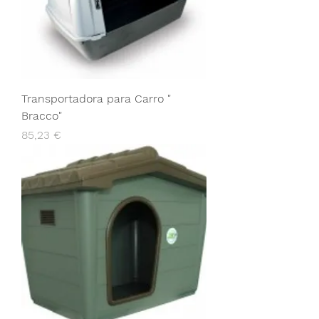
Transportadora para Carro "
Bracco"
Preço
85,23 €