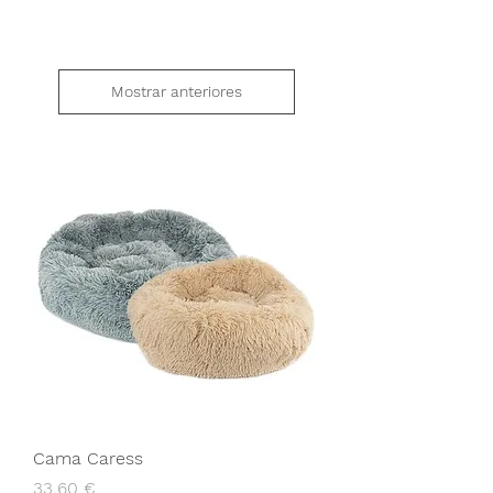
Mostrar anteriores
Cama Caress
Preço
33,60 €