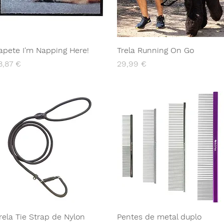
apete I'm Napping Here!
Trela Running On Go
reço
Preço
8,87 €
29,99 €
rela Tie Strap de Nylon
Pentes de metal duplo