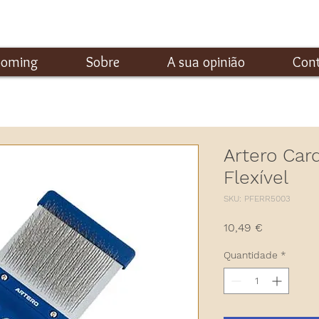
ooming
Sobre
A sua opinião
Con
Artero Car
Flexível
SKU: PFERR5003
Preço
10,49 €
Quantidade
*