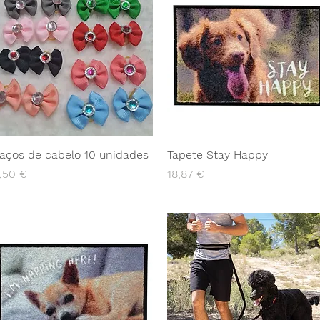
aços de cabelo 10 unidades
Tapete Stay Happy
reço
Preço
,50 €
18,87 €