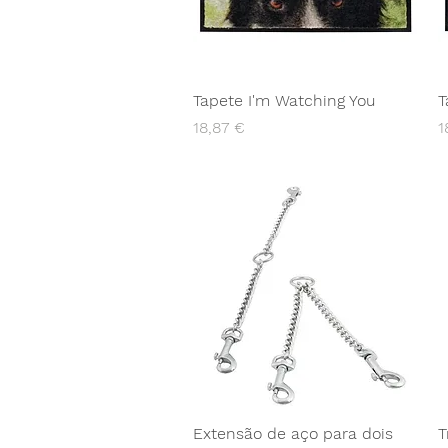
Tapete I'm Watching You
T
Preço
P
18,87 €
1
Extensão de aço para dois
T