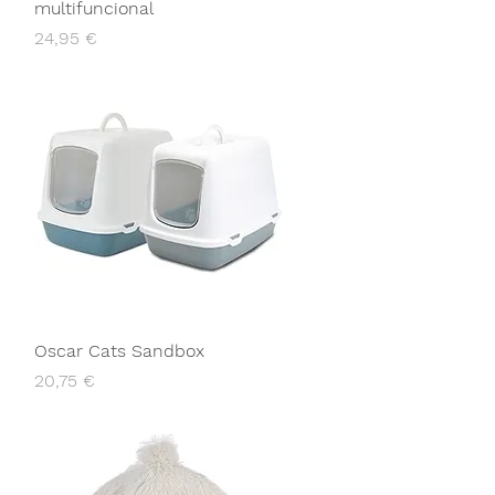
multifuncional
Preço
24,95 €
Oscar Cats Sandbox
Preço
20,75 €