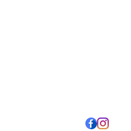
9:00 - 13:00
14:00 - 18:00
Localização
loja 1
Rua Dionisio Saraiva, Nº 81 Lo
2
2080-104 Almeirim