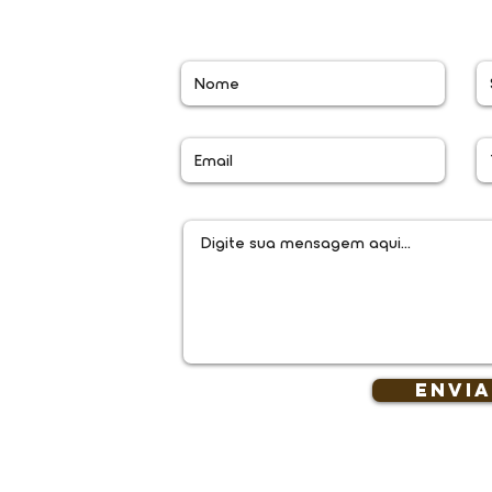
ra rede movel
ara rede movel
l.co
Envi