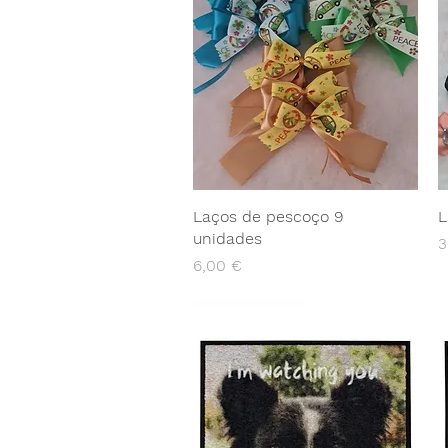
Laços de pescoço 9
L
unidades
P
3
Preço
6,00 €