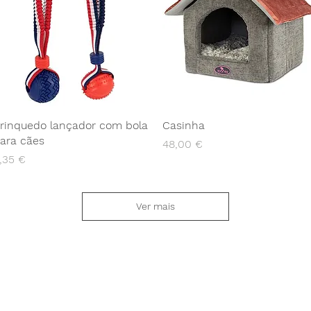
rinquedo lançador com bola
Casinha
ara cães
Preço
48,00 €
reço
,35 €
Ver mais
Contato