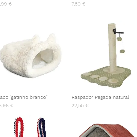
reço
Preço
,99 €
7,59 €
aco "gatinho branco"
Raspador Pegada natural
reço
Preço
8,98 €
22,55 €