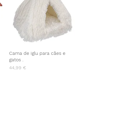
Cama de iglu para cães e
gatos .
Preço
44,99 €